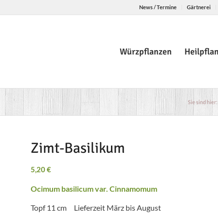
News / Termine
Gärtnerei
Würzpflanzen
Heilpfla
Sie sind hier:
Zimt-Basilikum
5,20
€
Ocimum basilicum var. Cinnamomum
Topf 11 cm Lieferzeit März bis August