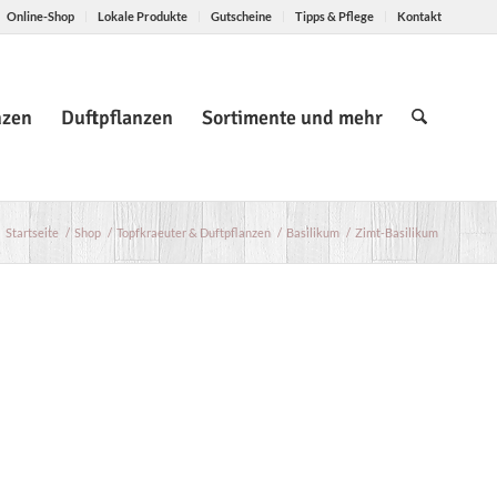
Online-Shop
Lokale Produkte
Gutscheine
Tipps & Pflege
Kontakt
nzen
Duftpflanzen
Sortimente und mehr
Startseite
/
Shop
/
Topfkraeuter & Duftpflanzen
/
Basilikum
/
Zimt-Basilikum