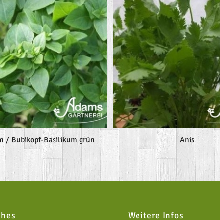
m / Bubikopf-Basilikum grün
Anis
ches
Weitere Infos