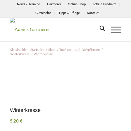
News / Termine
Gärtnerei
Online-Shop
Lokale Produkte
Gutscheine
Tipps & Pflege
Kontakt
Sie sind hier:
Startseite
/
Shop
/
Topfkraeuter & Duftpflanzen
/
Winterkresse
/
Winterkresse
Winterkresse
5,20
€