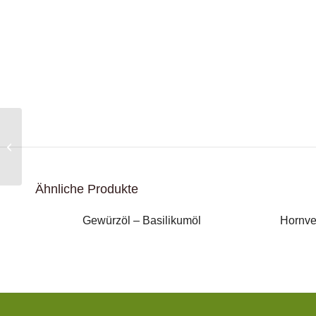
Aromatische
Teemischung 5
Ähnliche Produkte
Gewürzöl – Basilikumöl
Hornve