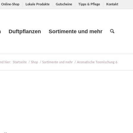
Online-Shop
Lokale Produkte
Gutscheine
Tipps & Pflege
Kontakt
n
Duftpflanzen
Sortimente und mehr
ind hier:
Startseite
/
Shop
/
Sortimente und mehr
/
Aromatische Teemischung 6