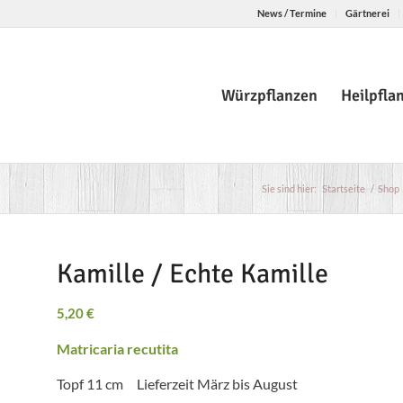
News / Termine
Gärtnerei
Würzpflanzen
Heilpfla
Sie sind hier:
Startseite
/
Shop
Kamille / Echte Kamille
5,20
€
Matricaria recutita
Topf 11 cm Lieferzeit März bis August