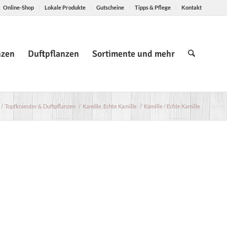
Online-Shop
Lokale Produkte
Gutscheine
Tipps & Pflege
Kontakt
nzen
Duftpflanzen
Sortimente und mehr
/
Topfkraeuter & Duftpflanzen
/
Kamille, Echte Kamille
/
Kamille / Echte Kamille