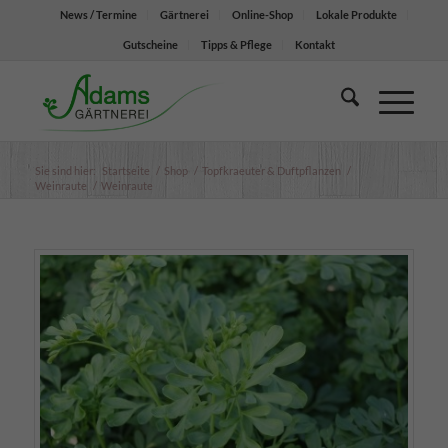
News / Termine
Gärtnerei
Online-Shop
Lokale Produkte
Gutscheine
Tipps & Pflege
Kontakt
Sie sind hier:
Startseite
/
Shop
/
Topfkraeuter & Duftpflanzen
/
Weinraute
/
Weinraute