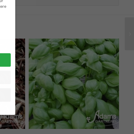
ür
ere
n