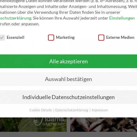
nenbezogene Daten können verarbeitet werden (z. B. IP-Adressen), z. B. f
nalisierte Anzeigen und Inhalte oder Anzeigen- und Inhaltsmessung.
Weit
mationen über die Verwendung Ihrer Daten finden Sie in unserer
schutzerklärung
.
Sie können Ihre Auswahl jederzeit unter
Einstellungen
rufen oder anpassen.
nschutzeinstellungen
Essenziell
Marketing
Externe Medien
Alle akzeptieren
Auswahl bestätigen
Individuelle Datenschutzeinstellungen
Cookie-Details
Datenschutzerklärung
Impressum
Datenschutzeinstellungen
Sie unter 16 Jahre alt sind und Ihre Zustimmung zu freiwilligen Dienste
 möchten, müssen Sie Ihre Erziehungsberechtigten um Erlaubnis bitten.