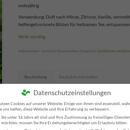
mehrjährig
Verwendung: Duft nach Minze, Zitrone, Vanille, vertreibt
helfengetrocknete Blüten für heilsamen Tee, entspann
Nicht vorrätig
Artikelnummer:
Javanische Strauchverbene
Kategorien:
Duftpflanzen
,
Heilpfla
Beschreibung
Zusätzliche Information
Beschreibung
Datenschutzeinstellungen
Wuchshöhe: bis 100 cm
utzen Cookies auf unserer Website. Einige von ihnen sind essenziell, wä
Blüte: cremeweiß, duftend, Mai bis August
e uns helfen, diese Website und Ihre Erfahrung zu verbessern.
Standort: sonnig bis halbschattig, humusreiche Garte
Sie unter 16 Jahre alt sind und Ihre Zustimmung zu freiwilligen Dienste
 möchten, müssen Sie Ihre Erziehungsberechtigten um Erlaubnis bitten.
Pflege: Überwinterung frostfrei, pflegeleicht, schne