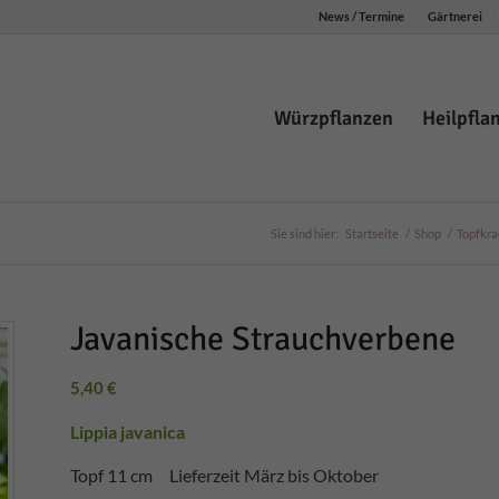
News / Termine
Gärtnerei
Würzpflanzen
Heilpfla
Sie sind hier:
Startseite
/
Shop
/
Topfkra
Javanische Strauchverbene
5,40
€
Lippia javanica
Topf 11 cm Lieferzeit März bis Oktober