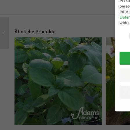
Perso
perso
Infor
Daten
wider
Lavendel /
Ähnliche Produkte
Date
Schopflavendel
Wenn 
geben