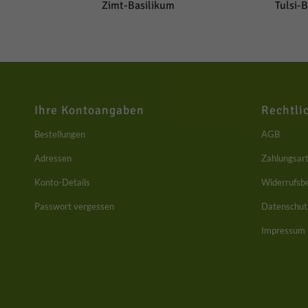
Zimt-Basilikum
Tulsi-
Perso
perso
Infor
Daten
Hier 
Einwi
lasse
Ihre Kontoangaben
Rechtli
Al
Bestellungen
AGB
Au
Adressen
Zahlungsar
Konto-Details
Widerrufsb
Date
Esse
Passwort vergessen
Datenschut
Essen
Impressum
Funkt
Mark
Marke