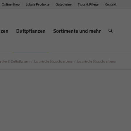
Online-Shop
Lokale Produkte
Gutscheine
Tipps & Pflege
Kontakt
nzen
Duftpflanzen
Sortimente und mehr
euter & Duftpflanzen
/
Javanische Strauchverbene
/
Javanische Strauchverbene