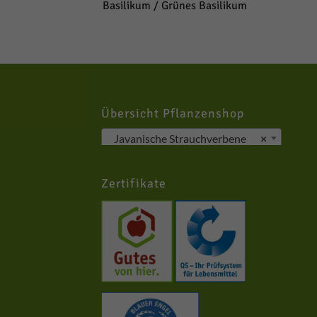
Basilikum / Grünes Basilikum
ür
ere
eigen
Übersicht Pflanzenshop
Javanische Strauchverbene
×
Zurück
Zertifikate
Marketing
rte