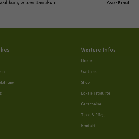
Basilikum, wildes Basilikum
Asia-Kraut
nenbezogene Daten können verarbeitet werden (z. B. IP-Adressen), z. B. f
nalisierte Anzeigen und Inhalte oder Anzeigen- und Inhaltsmessung.
Weit
mationen über die Verwendung Ihrer Daten finden Sie in unserer
schutzerklärung
.
finden Sie eine Übersicht über alle verwendeten Cookies. Sie können Ihre
lligung zu ganzen Kategorien geben oder sich weitere Informationen anz
n und so nur bestimmte Cookies auswählen.
ches
Weitere Infos
le akzeptieren
Home
swahl bestätigen
ten
Gärtnerei
elehrung
Shop
nschutzeinstellungen
nziell (1)
z
Lokale Produkte
zielle Cookies ermöglichen grundlegende Funktionen und sind für die einwandfreie
Gutscheine
ion der Website erforderlich.
Cookie-Informationen anzeigen
Tipps & Pflege
Kontakt
eting (1)
ting-Cookies werden von Drittanbietern oder Publishern verwendet, um personalisie