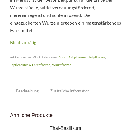
im Herbst ist der beste Zeitpunkt für die Ernte der
Wurzelstücke, wirkt verdauungsfördernd,
nierenanregend und schleimlösend. Die
eingezuckerten Wurzeln ergeben ein magenstärkendes
Hausmittel.
Nicht vorrätig
Artikelnummer:
Alant
Kategorien:
Alant
,
Duftpflanzen
,
Heilpflanzen
,
Topfkraeuter & Duftpflanzen
,
Würzpflanzen
Beschreibung
Zusätzliche Information
Ähnliche Produkte
Thai-Basilikum