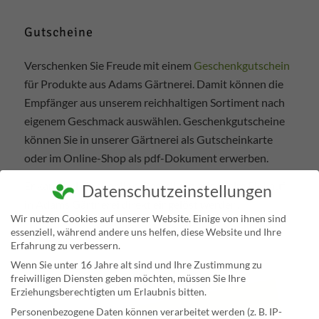
Gutscheine
Verschenken Sie Freude mit einem
Geschenkgutschein
für Produkte aus Adams Gärtnerei. Damit können die
Empfänger aus unserem reichhaltigen Sortiment nach
eigenem Geschmack auswählen. Geschenkgutscheine
können Sie in unserer Gärtnerei als Gutscheinkarte
oder im Online-Shop als pdf-Dokument erwerben.
Er kann bei einer online-Bestellung oder beim Einkauf
Datenschutzeinstellungen
in Adams Gärtnerei direkt eingelöst werden.
Wir nutzen Cookies auf unserer Website. Einige von ihnen sind
essenziell, während andere uns helfen, diese Website und Ihre
Erfahrung zu verbessern.
Wenn Sie unter 16 Jahre alt sind und Ihre Zustimmung zu
freiwilligen Diensten geben möchten, müssen Sie Ihre
Erziehungsberechtigten um Erlaubnis bitten.
Personenbezogene Daten können verarbeitet werden (z. B. IP-