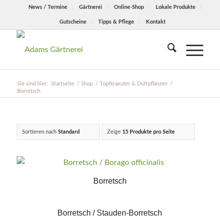
News / Termine
Gärtnerei
Online-Shop
Lokale Produkte
Gutscheine
Tipps & Pflege
Kontakt
Sie sind hier:
Startseite
/
Shop
/
Topfkraeuter & Duftpflanzen
/
Borretsch
Sortieren nach
Standard
Zeige
15 Produkte pro Seite
Borretsch
Borretsch / Stauden-Borretsch