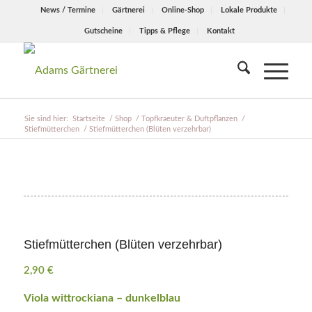
News / Termine
Gärtnerei
Online-Shop
Lokale Produkte
Gutscheine
Tipps & Pflege
Kontakt
Sie sind hier:
Startseite
/
Shop
/
Topfkraeuter & Duftpflanzen
/
Stiefmütterchen
/
Stiefmütterchen (Blüten verzehrbar)
Stiefmütterchen (Blüten verzehrbar)
2,90
€
Viola wittrockiana – dunkelblau