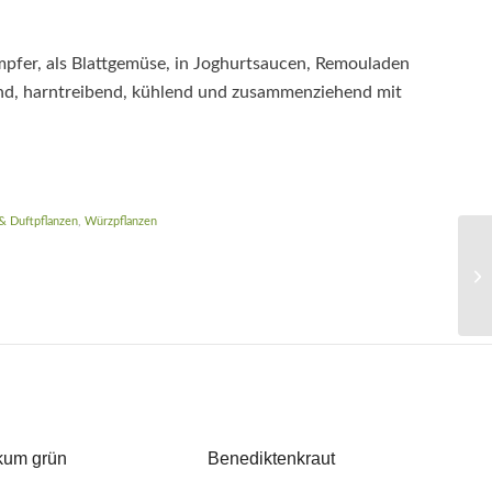
mpfer, als Blattgemüse, in Joghurtsaucen, Remouladen
end, harntreibend, kühlend und zusammenziehend mit
& Duftpflanzen
,
Würzpflanzen
ikum grün
Benediktenkraut