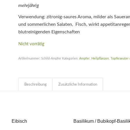
mehrjährig
Verwendung: zitronig-saures Aroma, milder als Sauera
und sommerlichen Salaten, Fisch, wirkt appetitanreg
blutreinigenden Eigenschaften
Nicht vorrätig
Artikelnummer:
Schild-Ampfer
Kategorien:
Ampfer
,
Heilpflanzen
,
Topfkraeuter 
Beschreibung
Zusätzliche Information
Eibisch
Basilikum / Bubikopf-Basil