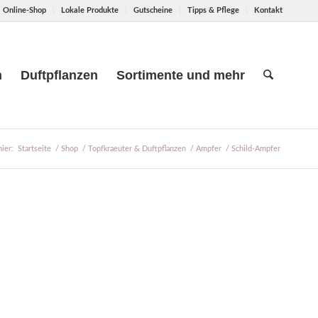
Online-Shop
Lokale Produkte
Gutscheine
Tipps & Pflege
Kontakt
n
Duftpflanzen
Sortimente und mehr
hier:
Startseite
/
Shop
/
Topfkraeuter & Duftpflanzen
/
Ampfer
/
Schild-Ampfer