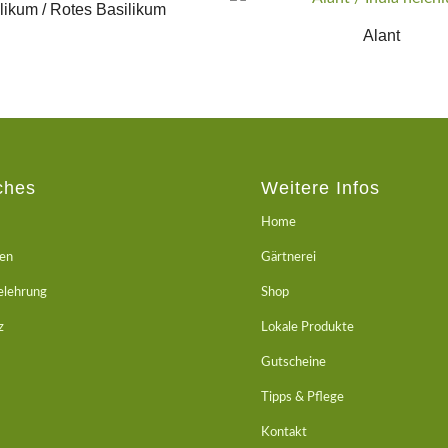
likum / Rotes Basilikum
Alant
ches
Weitere Infos
Home
ten
Gärtnerei
elehrung
Shop
z
Lokale Produkte
Gutscheine
Tipps & Pflege
Kontakt