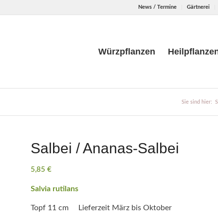
News / Termine
Gärtnerei
Würzpflanzen
Heilpflanze
Sie sind hier:
S
Salbei / Ananas-Salbei
5,85
€
Salvia rutilans
Topf 11 cm Lieferzeit März bis Oktober