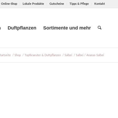
Online-Shop
Lokale Produkte
Gutscheine
Tipps & Pflege
Kontakt
n
Duftpflanzen
Sortimente und mehr
tartseite
/
Shop
/
Topfkraeuter & Duftpflanzen
/
Salbei
/
Salbei / Ananas-Salbei