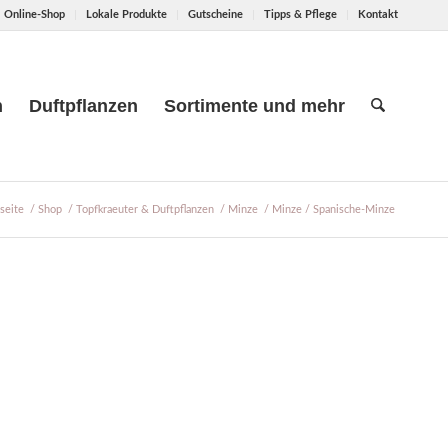
Online-Shop
Lokale Produkte
Gutscheine
Tipps & Pflege
Kontakt
n
Duftpflanzen
Sortimente und mehr
tseite
/
Shop
/
Topfkraeuter & Duftpflanzen
/
Minze
/
Minze / Spanische-Minze