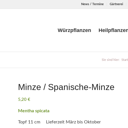
News / Termine
Gärtnerei
Würzpflanzen
Heilpflanze
Sie sind hier:
Star
Minze / Spanische-Minze
5,20
€
Mentha spicata
Topf 11 cm Lieferzeit März bis Oktober