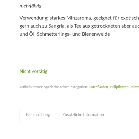
mehrjährig
Verwendung: starkes Minzaroma, geeignet für exotische
gern auch zu Sangria, als Tee aus getrockneten aber auc
und Öl, Schmetterlings- und Bienenweide
Nicht vorrätig
Artikelnummer:
Spanische-Minze
Kategorien:
Duftpflanzen
,
Heilpflanzen
,
Minz
Beschreibung
Zusätzliche Information