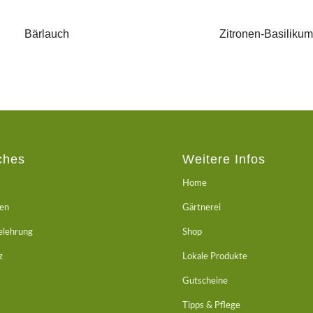
Bärlauch
Zitronen-Basiliku
ches
Weitere Infos
Home
ten
Gärtnerei
elehrung
Shop
z
Lokale Produkte
Gutscheine
Tipps & Pflege