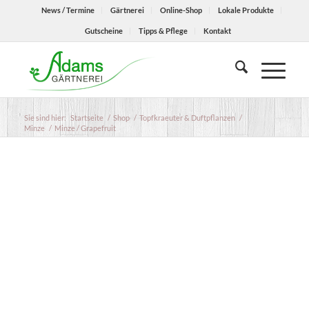
News / Termine
Gärtnerei
Online-Shop
Lokale Produkte
Gutscheine
Tipps & Pflege
Kontakt
Sie sind hier:
Startseite
/
Shop
/
Topfkraeuter & Duftpflanzen
/
Minze
/
Minze / Grapefruit