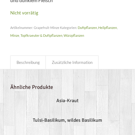
und dunklem Fleisch
Nicht vorrätig
Artikelnummer:
Grapefruit-Minze
Kategorien:
Duftpflanzen
,
Heilpflanzen
,
Minze
,
Topfkraeuter & Duftpflanzen
,
Würzpflanzen
Beschreibung
Zusätzliche Information
Ähnliche Produkte
Asia-Kraut
Tulsi-Basilikum, wildes Basilikum