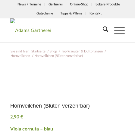
News / Termine
Gärtnerei
Online-Shop
Lokale Produkte
Gutscheine
Tipps & Pflege
Kontakt
Sie sind hier:
Startseite
/
Shop
/
Topfkraeuter & Duftpflanzen
/
Hornveilchen
/
Hornveilchen (Blüten verzehrbar)
Hornveilchen (Blüten verzehrbar)
2,90
€
Viola cornuta – blau