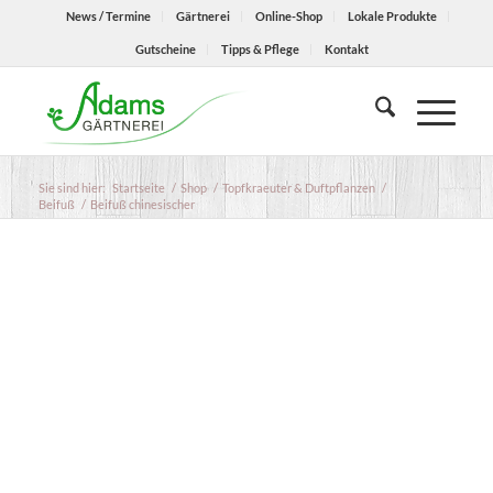
News / Termine
Gärtnerei
Online-Shop
Lokale Produkte
Gutscheine
Tipps & Pflege
Kontakt
Sie sind hier:
Startseite
/
Shop
/
Topfkraeuter & Duftpflanzen
/
Beifuß
/
Beifuß chinesischer