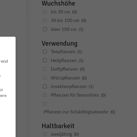
Wuchshöhe
bis 30 cm
(0)
30 bis 100 cm
(0)
über 100 cm
(1)
Verwendung
Teepflanzen
(1)
Heilpflanzen
(1)
hrend
Duftpflanzen
(0)
n
Würzpflanzen
(0)
Insektenpflanzen
(1)
ür
Pflanzen für Smoothies
ere
(0)
Pflanzen zur Schädlingsabwehr
(0)
Haltbarkeit
zweijährig
(0)