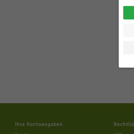
Wenn 
geben
Perso
perso
Infor
Daten
Hier 
Ihre Kontoangaben
Rechtli
Einwi
lasse