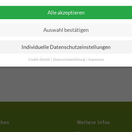
Alle akzeptieren
Auswahl bestätigen
Individuelle Datenschutzeinstellungen
Cookie-Details
Datenschutzerklärung
Impressum
Datenschutzeinstellungen
Sie unter 16 Jahre alt sind und Ihre Zustimmung zu freiwilligen Dienste
 möchten, müssen Sie Ihre Erziehungsberechtigten um Erlaubnis bitten.
nenbezogene Daten können verarbeitet werden (z. B. IP-Adressen), z. B. f
nalisierte Anzeigen und Inhalte oder Anzeigen- und Inhaltsmessung.
Weit
mationen über die Verwendung Ihrer Daten finden Sie in unserer
schutzerklärung
.
finden Sie eine Übersicht über alle verwendeten Cookies. Sie können Ihre
ches
Weitere Infos
lligung zu ganzen Kategorien geben oder sich weitere Informationen anz
n und so nur bestimmte Cookies auswählen.