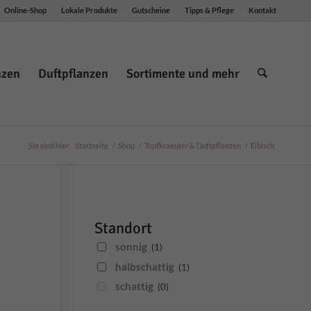
Online-Shop
Lokale Produkte
Gutscheine
Tipps & Pflege
Kontakt
nzen
Duftpflanzen
Sortimente und mehr
Sie sind hier:
Startseite
/
Shop
/
Topfkraeuter & Duftpflanzen
/
Eibisch
Standort
sonnig
(1)
halbschattig
(1)
schattig
(0)