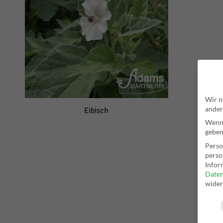
Wir n
ander
Eibisch
Wenn 
geben
Perso
perso
Infor
Daten
wider
Date