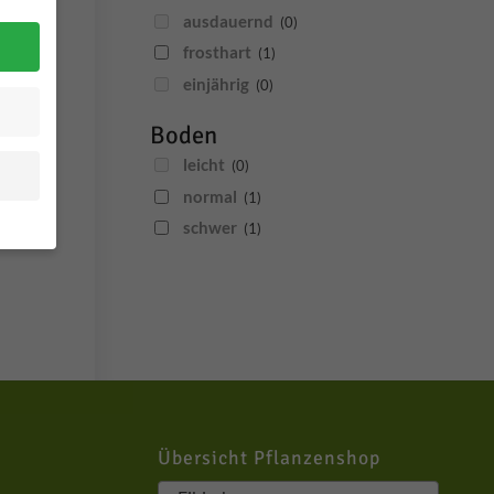
ausdauernd
(0)
frosthart
(1)
einjährig
(0)
Boden
leicht
(0)
normal
(1)
schwer
(1)
n
ür
ere
Übersicht Pflanzenshop
eigen